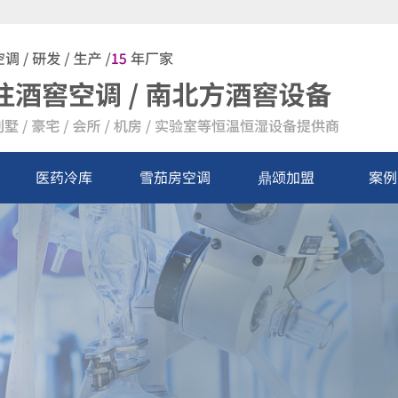
医药冷库
雪茄房空调
鼎颂加盟
案例